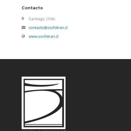
Contacto
Santiago, Chile.
contacto@sochitran.cl
www.sochitran.cl