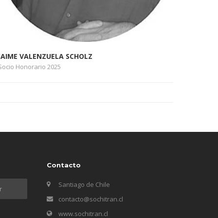
JAIME VALENZUELA SCHOLZ
Socio Honorario 2025
Contacto
Santiago de Chile
contacto@sochitran.cl
www.sochitran.cl