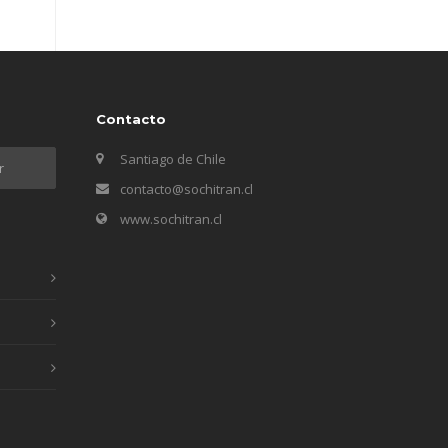
Contacto
Santiago de Chile
contacto@sochitran.cl
www.sochitran.cl