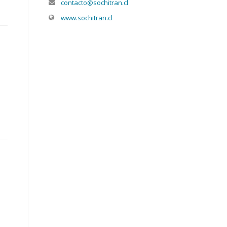
contacto@sochitran.cl
www.sochitran.cl