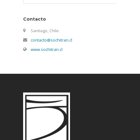
Contacto
Santiago, Chile.
contacto@sochitran.cl
www.sochitran.cl