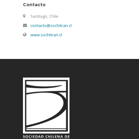
Contacto
Santiago, Chile.
contacto@sochitran.cl
www.sochitran.cl