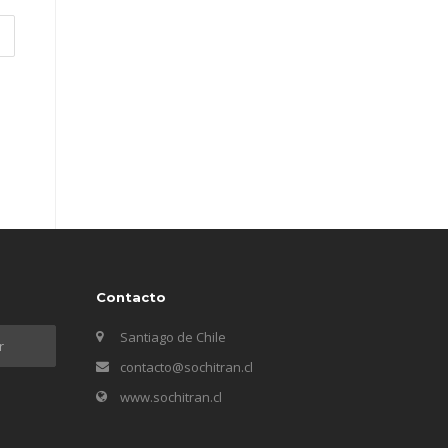
Contacto
Santiago de Chile
contacto@sochitran.cl
www.sochitran.cl