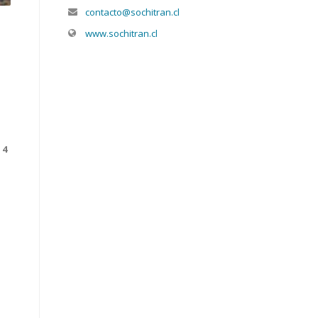
contacto@sochitran.cl
www.sochitran.cl
 4