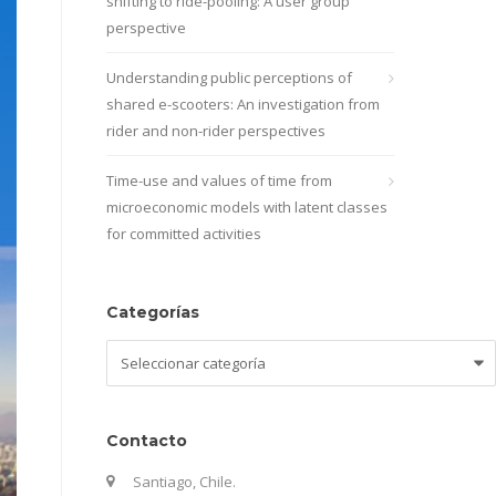
shifting to ride-pooling: A user group
perspective
Understanding public perceptions of
shared e-scooters: An investigation from
rider and non-rider perspectives
Time-use and values of time from
microeconomic models with latent classes
for committed activities
Categorías
Categorías
Contacto
Santiago, Chile.