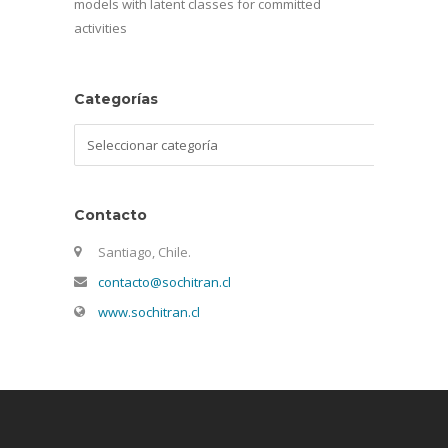
models with latent classes for committed
activities
Categorías
Categorías
Contacto
Santiago, Chile.
contacto@sochitran.cl
www.sochitran.cl