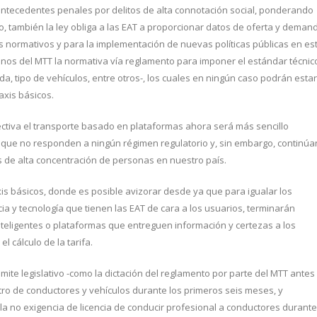
antecedentes penales por delitos de alta connotación social, ponderando
, también la ley obliga a las EAT a proporcionar datos de oferta y deman
os normativos y para la implementación de nuevas políticas públicas en es
anos del MTT la normativa vía reglamento para imponer el estándar técnic
da, tipo de vehículos, entre otros-, los cuales en ningún caso podrán estar
axis básicos.
efectiva el transporte basado en plataformas ahora será más sencillo
, que no responden a ningún régimen regulatorio y, sin embargo, continúa
s de alta concentración de personas en nuestro país.
axis básicos, donde es posible avizorar desde ya que para igualar los
a y tecnología que tienen las EAT de cara a los usuarios, terminarán
nteligentes o plataformas que entreguen información y certezas a los
l cálculo de la tarifa.
mite legislativo -como la dictación del reglamento por parte del MTT antes
tro de conductores y vehículos durante los primeros seis meses, y
la no exigencia de licencia de conducir profesional a conductores durante