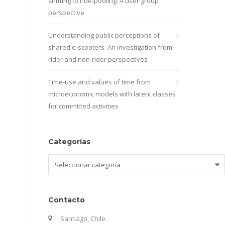
shifting to ride-pooling: A user group
perspective
Understanding public perceptions of
shared e-scooters: An investigation from
rider and non-rider perspectives
Time-use and values of time from
microeconomic models with latent classes
for committed activities
Categorías
Categorías
Contacto
Santiago, Chile.