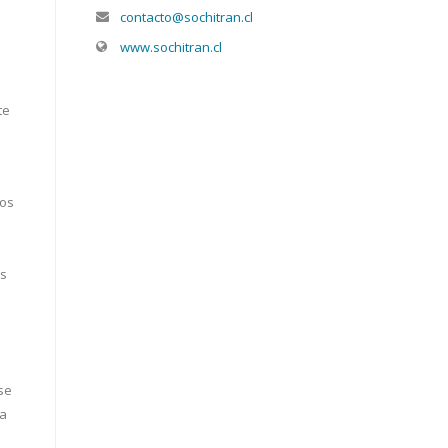
contacto@sochitran.cl
www.sochitran.cl
te
nos
es
se
la