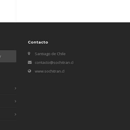
Contacto
Santiago de Chile
contacto@sochitran.cl
www.sochitran.cl