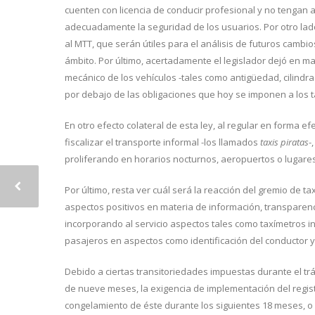
cuenten con licencia de conducir profesional y no tengan 
adecuadamente la seguridad de los usuarios. Por otro lado
al MTT, que serán útiles para el análisis de futuros cambi
ámbito. Por último, acertadamente el legislador dejó en m
mecánico de los vehículos -tales como antigüedad, cilindra
por debajo de las obligaciones que hoy se imponen a los t
En otro efecto colateral de esta ley, al regular en forma 
fiscalizar el transporte informal -los llamados
taxis piratas
-
proliferando en horarios nocturnos, aeropuertos o lugare
Por último, resta ver cuál será la reacción del gremio de t
aspectos positivos en materia de información, transparenci
incorporando al servicio aspectos tales como taxímetros i
pasajeros en aspectos como identificación del conductor y e
Debido a ciertas transitoriedades impuestas durante el trá
de nueve meses, la exigencia de implementación del regis
congelamiento de éste durante los siguientes 18 meses, o 