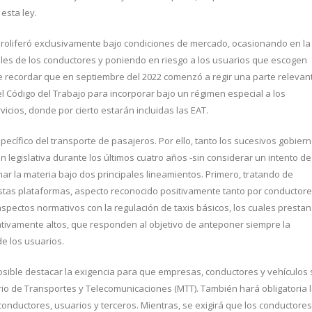
 esta ley.
 proliferó exclusivamente bajo condiciones de mercado, ocasionando en la
rales de los conductores y poniendo en riesgo a los usuarios que escogen
be recordar que en septiembre del 2022 comenzó a regir una parte relevan
 el Código del Trabajo para incorporar bajo un régimen especial a los
cios, donde por cierto estarán incluidas las EAT.
ecífico del transporte de pasajeros. Por ello, tanto los sucesivos gobier
 legislativa durante los últimos cuatro años -sin considerar un intento de
mar la materia bajo dos principales lineamientos. Primero, tratando de
estas plataformas, aspecto reconocido positivamente tanto por conductor
pectos normativos con la regulación de taxis básicos, los cuales prestan
ativamente altos, que responden al objetivo de anteponer siempre la
de los usuarios.
posible destacar la exigencia para que empresas, conductores y vehículos 
rio de Transportes y Telecomunicaciones (MTT). También hará obligatoria 
conductores, usuarios y terceros. Mientras, se exigirá que los conductores