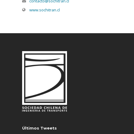
contacto@sochitran.cl
www.sochitran.cl
Últimos Tweets