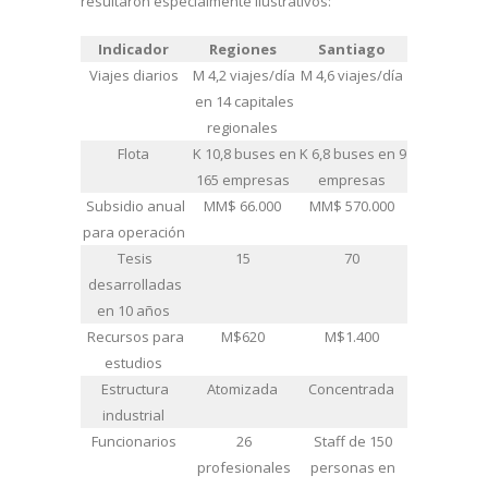
resultaron especialmente ilustrativos:
Indicador
Regiones
Santiago
Viajes diarios
M 4,2 viajes/día
M 4,6 viajes/día
en 14 capitales
regionales
Flota
K 10,8 buses en
K 6,8 buses en 9
165 empresas
empresas
Subsidio anual
MM$ 66.000
MM$ 570.000
para operación
Tesis
15
70
desarrolladas
en 10 años
Recursos para
M$620
M$1.400
estudios
Estructura
Atomizada
Concentrada
industrial
Funcionarios
26
Staff de 150
profesionales
personas en