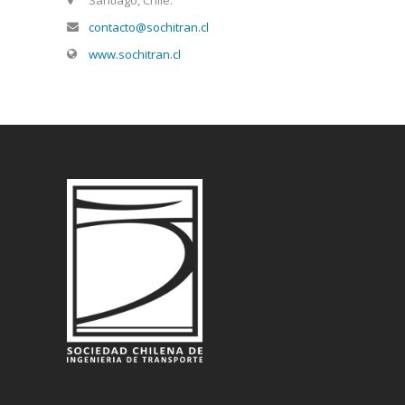
Santiago, Chile.
contacto@sochitran.cl
www.sochitran.cl