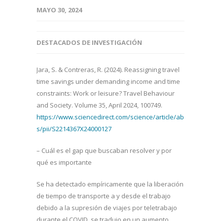
MAYO 30, 2024
DESTACADOS DE INVESTIGACIÓN
Jara, S. & Contreras, R. (2024). Reassigning travel
time savings under demanding income and time
constraints: Work or leisure? Travel Behaviour
and Society. Volume 35, April 2024, 100749.
https://www.sciencedirect.com/science/article/ab
s/pii/S2214367X24000127
– Cuál es el gap que buscaban resolver y por
qué es importante
Se ha detectado empíricamente que la liberación
de tiempo de transporte a y desde el trabajo
debido a la supresión de viajes por teletrabajo
durante el COVID, se tradujo en un aumento