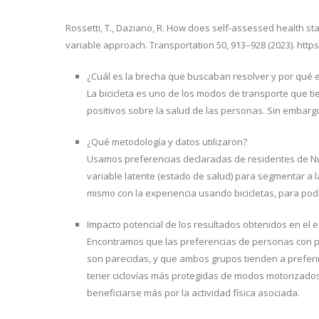
Rossetti, T., Daziano, R. How does self-assessed health stat
variable approach. Transportation 50, 913–928 (2023). http
¿Cuál es la brecha que buscaban resolver y por qué 
La bicicleta es uno de los modos de transporte que t
positivos sobre la salud de las personas. Sin embargo
¿Qué metodología y datos utilizaron?
Usamos preferencias declaradas de residentes de Nu
variable latente (estado de salud) para segmentar a l
mismo con la experiencia usando bicicletas, para pod
Impacto potencial de los resultados obtenidos en el es
Encontramos que las preferencias de personas con pe
son parecidas, y que ambos grupos tienden a preferir 
tener ciclovías más protegidas de modos motorizados:
beneficiarse más por la actividad física asociada.