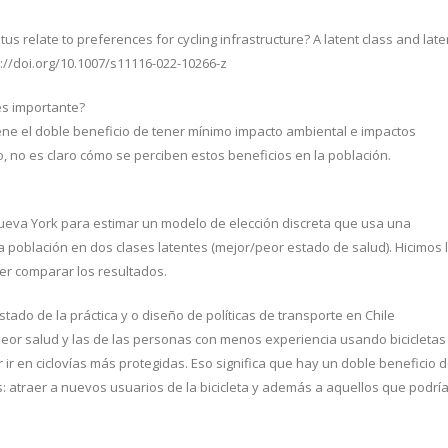
us relate to preferences for cycling infrastructure? A latent class and late
s://doi.org/10.1007/s11116-022-10266-z
es importante?
iene el doble beneficio de tener mínimo impacto ambiental e impactos
, no es claro cómo se perciben estos beneficios en la población.
eva York para estimar un modelo de elección discreta que usa una
a población en dos clases latentes (mejor/peor estado de salud). Hicimos 
er comparar los resultados.
tado de la práctica y o diseño de políticas de transporte en Chile
or salud y las de las personas con menos experiencia usando bicicletas
ir en ciclovías más protegidas. Eso significa que hay un doble beneficio 
 atraer a nuevos usuarios de la bicicleta y además a aquellos que podrí