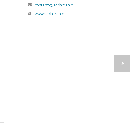
contacto@sochitran.cl
www.sochitran.cl