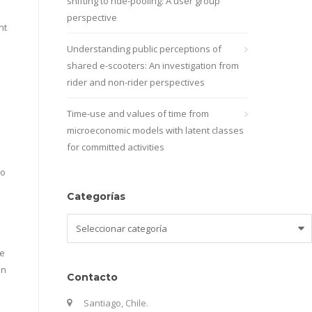
shifting to ride-pooling: A user group
perspective
nt
Understanding public perceptions of
shared e-scooters: An investigation from
rider and non-rider perspectives
Time-use and values of time from
microeconomic models with latent classes
for committed activities
lo
Categorías
Categorías
de
an
Contacto
Santiago, Chile.