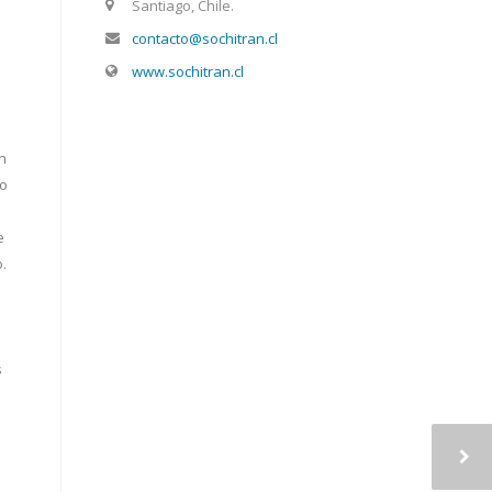
Santiago, Chile.
contacto@sochitran.cl
www.sochitran.cl
n
do
e
.
s