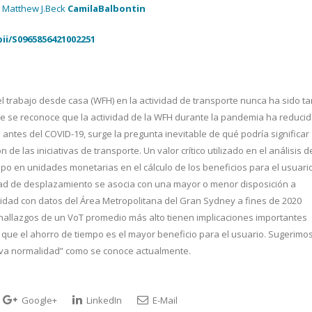
 Matthew J.Beck
CamilaBalbontin
ii/S0965856421002251
l trabajo desde casa (WFH) en la actividad de transporte nunca ha sido ta
e se reconoce que la actividad de la WFH durante la pandemia ha reduci
antes del COVID-19, surge la pregunta inevitable de qué podría significar
de las iniciativas de transporte. Un valor crítico utilizado en el análisis d
empo en unidades monetarias en el cálculo de los beneficios para el usuario
idad de desplazamiento se asocia con una mayor o menor disposición a
lidad con datos del Área Metropolitana del Gran Sydney a fines de 2020
 hallazgos de un VoT promedio más alto tienen implicaciones importantes
o que el ahorro de tiempo es el mayor beneficio para el usuario. Sugerimo
ueva normalidad” como se conoce actualmente.
Google+
LinkedIn
E-Mail