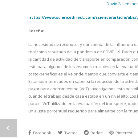
David A.Hensher
https://www.sciencedirect.com/science/article/abs/p
Reseña:
La necesidad de reconocer y dar cuenta de la influencia de
real como resultado de la pandemia de COVID-19. Dado qu
la cantidad de actividad de transporte en comparación con 
esto para algunos de los insumos cruciales en la evaluación 
costo-beneficio es el valor del tiempo que convierte el ti
Estamos interesados en saber si la reducción de la activ
pagar para ahorrar tiempo (VoT). Investigamos esta posibi
cuando el trabajo desde casa estaba en un nivel alto. Los
para el VoT utilizado en la evaluación del transporte, dad
un ajuste porcentual requerido para alinearse con la “n
Facebook
Twitter
Reddit
Pinterest