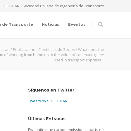
SOCHITRAN - Sociedad Chilena de Ingeniería de Transporte
a de Transporte
Noticias
Eventos
hitran
/
Publicaciones Científicas de Socios
/
What does the
m of working from home do to the value of commuting time
used in transport appraisal?
Síguenos en Twitter
Tweets by SOCHITRAN
Últimas Entradas
Evaluating the carbon emission impacts of