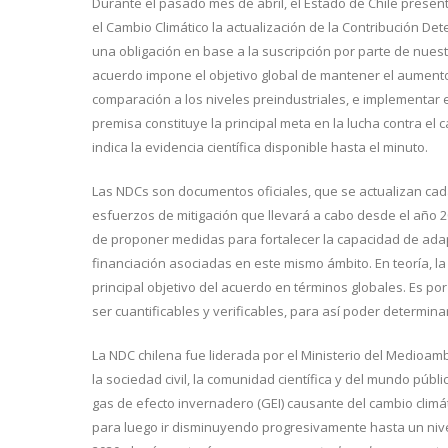
Durante el pasado mes de abril, el Estado de Chile presen
el Cambio Climático la actualización de la Contribución De
una obligación en base a la suscripción por parte de nues
acuerdo impone el objetivo global de mantener el aumento 
comparación a los niveles preindustriales, e implementar 
premisa constituye la principal meta en la lucha contra el 
indica la evidencia científica disponible hasta el minuto.
Las NDCs son documentos oficiales, que se actualizan cada 
esfuerzos de mitigación que llevará a cabo desde el año 2
de proponer medidas para fortalecer la capacidad de adapt
financiación asociadas en este mismo ámbito. En teoría, l
principal objetivo del acuerdo en términos globales. Es 
ser cuantificables y verificables, para así poder determina
La NDC chilena fue liderada por el Ministerio del Medioamb
la sociedad civil, la comunidad científica y del mundo públi
gas de efecto invernadero (GEI) causante del cambio climá
para luego ir disminuyendo progresivamente hasta un nivel