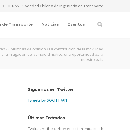
SOCHITRAN - Sociedad Chilena de Ingeniería de Transporte
a de Transporte
Noticias
Eventos
ran
/
Columnas de opinión
/
La contribución de la movilidad
a la mitigación del cambio climático: una oportunidad para
nuestro país
Síguenos en Twitter
Tweets by SOCHITRAN
Últimas Entradas
Evaluating the carbon emission impacts of