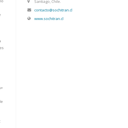
no
Santiago, Chile.
contacto@sochitran.cl
e
www.sochitran.cl
a
les
A+
de
;