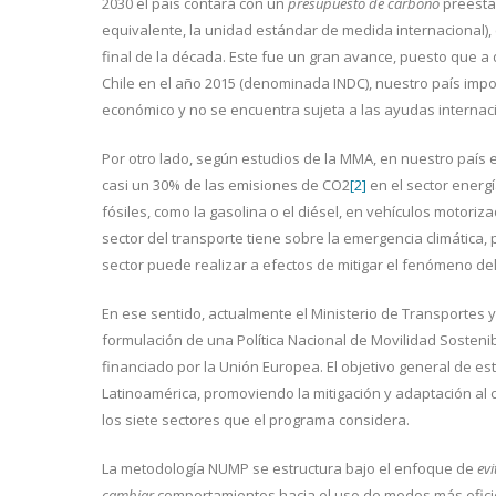
2030 el país contará con un
presupuesto de carbono
preesta
equivalente, la unidad estándar de medida internacional),
final de la década. Este fue un gran avance, puesto que a
Chile en el año 2015 (denominada INDC), nuestro país imp
económico y no se encuentra sujeta a las ayudas internaci
Por otro lado, según estudios de la MMA, en nuestro país el
casi un 30% de las emisiones de CO2
[2]
en el sector energ
fósiles, como la gasolina o el diésel, en vehículos motor
sector del transporte tiene sobre la emergencia climática,
sector puede realizar a efectos de mitigar el fenómeno del
En ese sentido, actualmente el Ministerio de Transportes 
formulación de una Política Nacional de Movilidad Sosteni
financiado por la Unión Europea. El objetivo general de esta
Latinoamérica, promoviendo la mitigación y adaptación al ca
los siete sectores que el programa considera.
La metodología NUMP se estructura bajo el enfoque de
ev
cambiar
comportamientos hacia el uso de modos más eficient