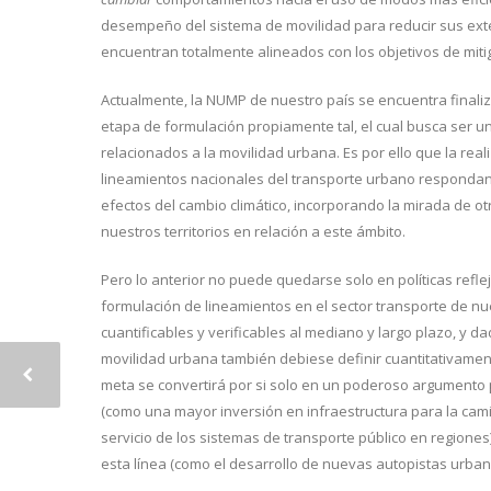
desempeño del sistema de movilidad para reducir sus exte
encuentran totalmente alineados con los objetivos de miti
Actualmente, la NUMP de nuestro país se encuentra finaliz
etapa de formulación propiamente tal, el cual busca ser un e
relacionados a la movilidad urbana. Es por ello que la real
lineamientos nacionales del transporte urbano respondan e
efectos del cambio climático, incorporando la mirada de ot
nuestros territorios en relación a este ámbito.
Pero lo anterior no puede quedarse solo en políticas refl
formulación de lineamientos en el sector transporte de nue
cuantificables y verificables al mediano y largo plazo, y d
movilidad urbana también debiese definir cuantitativament
meta se convertirá por si solo en un poderoso argumento p
(como una mayor inversión en infraestructura para la camin
servicio de los sistemas de transporte público en regione
esta línea (como el desarrollo de nuevas autopistas urbana