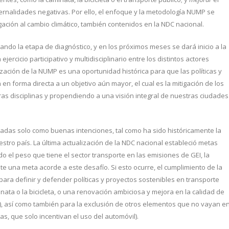
rnalidades negativas. Por ello, el enfoque y la metodología NUMP se
gación al cambio climático, también contenidos en la NDC nacional.
ando la etapa de diagnóstico, y en los próximos meses se dará inicio a la
jercicio participativo y multidisciplinario entre los distintos actores
ización de la NUMP es una oportunidad histórica para que las políticas y
n forma directa a un objetivo aún mayor, el cual es la mitigación de los
ras disciplinas y propendiendo a una visión integral de nuestras ciudades
ejadas solo como buenas intenciones, tal como ha sido históricamente la
stro país. La última actualización de la NDC nacional estableció metas
ado el peso que tiene el sector transporte en las emisiones de GEI, la
e una meta acorde a este desafío. Si esto ocurre, el cumplimiento de la
ara definir y defender políticas y proyectos sostenibles en transporte
ata o la bicicleta, o una renovación ambiciosa y mejora en la calidad de
s), así como también para la exclusión de otros elementos que no vayan e
s, que solo incentivan el uso del automóvil).