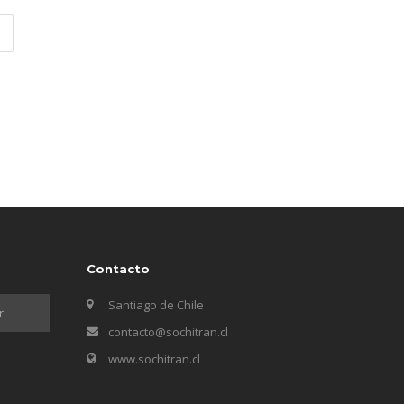
Contacto
Santiago de Chile
contacto@sochitran.cl
www.sochitran.cl