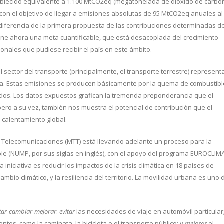
blecido equivalente a 1.100 MtCO2eq (megatonelada de dióxido de carbo
 con el objetivo de llegar a emisiones absolutas de 95 MtCO2eq anuales al
 diferencia de la primera propuesta de las contribuciones determinadas d
one ahora una meta cuantificable, que está desacoplada del crecimiento
onales que pudiese recibir el país en este ámbito.
 sector del transporte (principalmente, el transporte terrestre) represent
ía. Estas emisiones se producen básicamente por la quema de combustib
izados. Los datos expuestos grafican la tremenda preponderancia que el
 pero a su vez, también nos muestra el potencial de contribución que el
 calentamiento global.
y Telecomunicaciones (MTT) está llevando adelante un proceso para la
ble (NUMP, por sus siglas en inglés), con el apoyo del programa EUROCLIM
 iniciativa es reducir los impactos de la crisis climática en 18 países de
mbio climático, y la resiliencia del territorio. La movilidad urbana es uno 
itar-cambiar-mejorar
:
evitar
las necesidades de viaje en automóvil particular
es, como la caminata, la bicicleta o el transporte público; y
mejorar
el