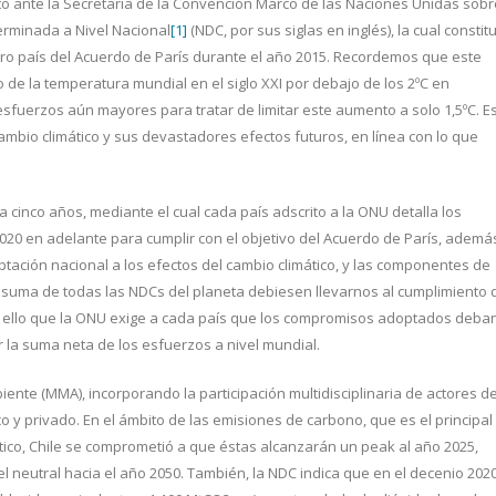
tó ante la Secretaría de la Convención Marco de las Naciones Unidas sobr
terminada a Nivel Nacional
[1]
(NDC, por sus siglas en inglés), la cual constit
tro país del Acuerdo de París durante el año 2015. Recordemos que este
de la temperatura mundial en el siglo XXI por debajo de los 2ºC en
esfuerzos aún mayores para tratar de limitar este aumento a solo 1,5ºC. E
cambio climático y sus devastadores efectos futuros, en línea con lo que
cinco años, mediante el cual cada país adscrito a la ONU detalla los
020 en adelante para cumplir con el objetivo del Acuerdo de París, ademá
ación nacional a los efectos del cambio climático, y las componentes de
a suma de todas las NDCs del planeta debiesen llevarnos al cumplimiento 
por ello que la ONU exige a cada país que los compromisos adoptados deba
r la suma neta de los esfuerzos a nivel mundial.
iente (MMA), incorporando la participación multidisciplinaria de actores d
co y privado. En el ámbito de las emisiones de carbono, que es el principal
tico, Chile se comprometió a que éstas alcanzarán un peak al año 2025,
 neutral hacia el año 2050. También, la NDC indica que en el decenio 2020