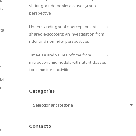
e
shifting to ride-pooling: A user group
uía
perspective
Understanding public perceptions of
sta
shared e-scooters: An investigation from
rider and non-rider perspectives
Time-use and values of time from
microeconomic models with latent classes
s
for committed activities
del
n
Categorías
Categorías
e
Contacto
-