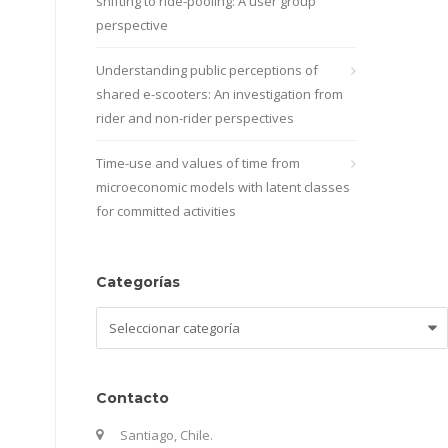
shifting to ride-pooling: A user group
perspective
Understanding public perceptions of
shared e-scooters: An investigation from
rider and non-rider perspectives
Time-use and values of time from
microeconomic models with latent classes
for committed activities
Categorías
Categorías
Contacto
Santiago, Chile.