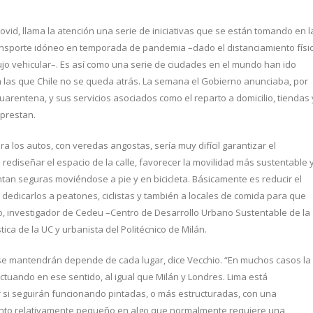
Covid, llama la atención una serie de iniciativas que se están tomando en l
ansporte idóneo en temporada de pandemia –dado el distanciamiento físi
flujo vehicular–. Es así como una serie de ciudades en el mundo han ido
 las que Chile no se queda atrás. La semana el Gobierno anunciaba, por
cuarentena, y sus servicios asociados como el reparto a domicilio, tiendas 
 prestan.
 los autos, con veredas angostas, sería muy difícil garantizar el
 rediseñar el espacio de la calle, favorecer la movilidad más sustentable 
tan seguras moviéndose a pie y en bicicleta. Básicamente es reducir el
 dedicarlos a peatones, ciclistas y también a locales de comida para que
, investigador de Cedeu –Centro de Desarrollo Urbano Sustentable de la
ica de la UC y urbanista del Politécnico de Milán.
 se mantendrán depende de cada lugar, dice Vecchio. “En muchos casos la
uando en ese sentido, al igual que Milán y Londres. Lima está
 si seguirán funcionando pintadas, o más estructuradas, con una
 monto relativamente pequeño en algo que normalmente requiere una