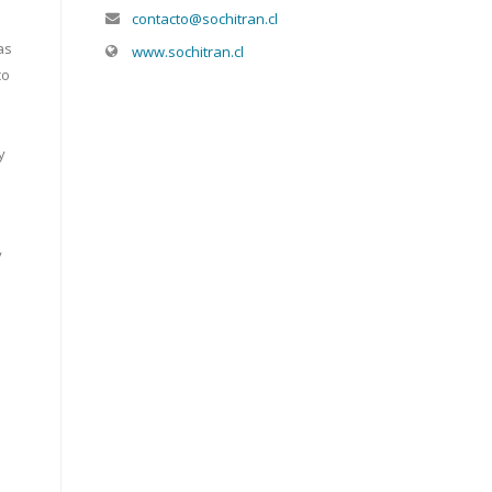
contacto@sochitran.cl
as
www.sochitran.cl
co
y
y