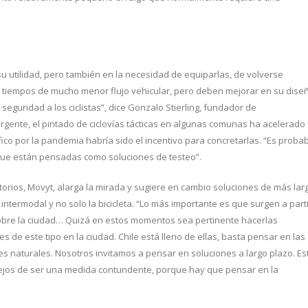
 utilidad, pero también en la necesidad de equiparlas, de volverse
n tiempos de mucho menor flujo vehicular, pero deben mejorar en su dise
 seguridad a los ciclistas”, dice Gonzalo Stierling, fundador de
ergente, el pintado de ciclovías tácticas en algunas comunas ha acelerado
ico por la pandemia habría sido el incentivo para concretarlas. “Es proba
que están pensadas como soluciones de testeo”.
itorios, Movyt, alarga la mirada y sugiere en cambio soluciones de más lar
 intermodal y no solo la bicicleta. “Lo más importante es que surgen a part
 sobre la ciudad… Quizá en estos momentos sea pertinente hacerlas
de este tipo en la ciudad. Chile está lleno de ellas, basta pensar en las
es naturales. Nosotros invitamos a pensar en soluciones a largo plazo. Es
 lejos de ser una medida contundente, porque hay que pensar en la