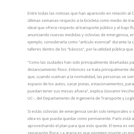
Entre todas las noticias que han aparecido en relación al 
últimas semanas respecto a la bicicleta como medio de tr
ideal que ofrece respecto al transporte público y el bajo 
anunciando nuevas medidas y ciclovías de emergencia, en
ejemplo, considerarla como “artículo esencial” durante la 
talleres dentro de los “básicos”, por la utilidad pública que
“Como las ciudades han sido principalmente diseñadas para
distanciamiento físico. Entonces se trata principalmente de
que, cuando vuelvan a la normalidad, las personas se sien
espacio de los autos, sacar pistas, estacionamientos, para
puedan tener sus mesas afuera”, explica Giovanni Vecchio
UC–, del Departamento de Ingeniería de Transporte y Logíst
Si estás ciclovías de emergencia serán solo temporales o
idea es que pueda quedar como permanente. París está act
aprovechando el plan para que esto quede. El tema es ver
separación física. La gracia es que permiten invertir un