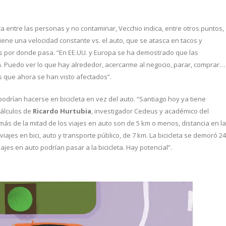
ca entre las personas y no contaminar, Vecchio indica, entre otros puntos,
ene una velocidad constante vs. el auto, que se atasca en tacos y
es por donde pasa. “En EE.UU. y Europa se ha demostrado que las
ía. Puedo ver lo que hay alrededor, acercarme al negocio, parar, comprar…
 que ahora se han visto afectados”.
odrían hacerse en bicicleta en vez del auto. “Santiago hoy ya tiene
cálculos de
Ricardo Hurtubia
, investigador Cedeus y académico del
ás de la mitad de los viajes en auto son de 5 km o menos, distancia en la
viajes en bici, auto y transporte público, de 7 km. La bicicleta se demoró 24
iajes en auto podrían pasar a la bicicleta. Hay potencial”.