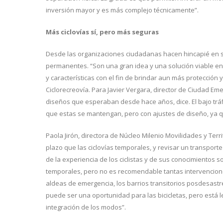
inversión mayor y es más complejo técnicamente”.
Más ciclovías sí, pero más seguras
Desde las organizaciones ciudadanas hacen hincapié en su
permanentes. “Son una gran idea y una solución viable e
y características con el fin de brindar aun más protección y
Ciclorecreovía. Para Javier Vergara, director de Ciudad Em
diseños que esperaban desde hace años, dice. El bajo tráf
que estas se mantengan, pero con ajustes de diseño, ya 
Paola Jirón, directora de Núcleo Milenio Movilidades y Terr
plazo que las ciclovías temporales, y revisar un transporte
de la experiencia de los ciclistas y de sus conocimientos
temporales, pero no es recomendable tantas intervenciones 
aldeas de emergencia, los barrios transitorios posdesastr
puede ser una oportunidad para las bicicletas, pero está
integración de los modos”.