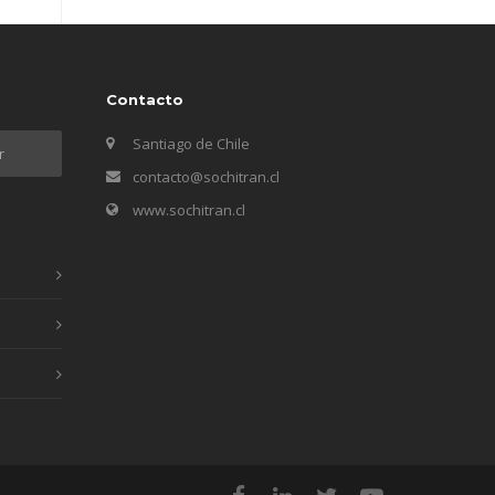
Contacto
Santiago de Chile
contacto@sochitran.cl
www.sochitran.cl