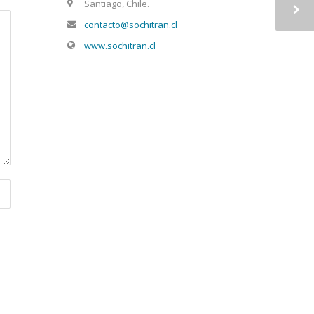
Santiago, Chile.
contacto@sochitran.cl
www.sochitran.cl