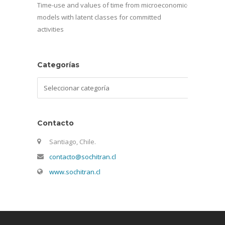
Time-use and values of time from microeconomic
models with latent classes for committed
activities
Categorías
Categorías
Contacto
Santiago, Chile.
contacto@sochitran.cl
www.sochitran.cl