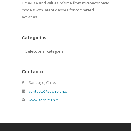
Time-use and values of time from microeconomic
models with latent classes for committed
activities
Categorías
Categorías
Contacto
Santiago, Chile.
contacto@sochitran.cl
www.sochitran.cl