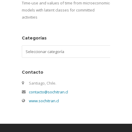
Time-use and values of time from microeconomic
models with latent classes for committed
activities
Categorías
Categorías
Contacto
Santiago, Chile.
contacto@sochitran.cl
www.sochitran.cl