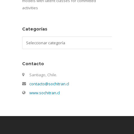
models with latent classes for committed
activities
Categorías
Categorías
Contacto
Santiago, Chile.
contacto@sochitran.cl
www.sochitran.cl