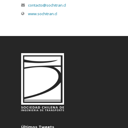
contacto@sochitran.cl
www.sochitran.cl
Últimos Tweets