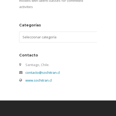
models with latent classes for committed
activities
Categorías
Categorías
Contacto
Santiago, Chile.
contacto@sochitran.cl
www.sochitran.cl