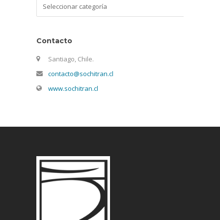
Categorías
Contacto
Santiago, Chile.
contacto@sochitran.cl
www.sochitran.cl