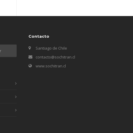
Contacto
Santiago de Chile
contacto@sochitran.cl
www.sochitran.cl