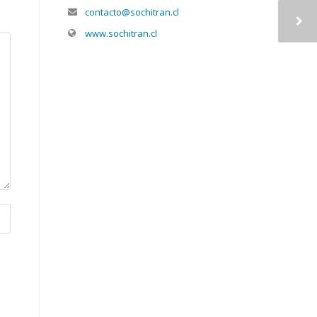
contacto@sochitran.cl
www.sochitran.cl