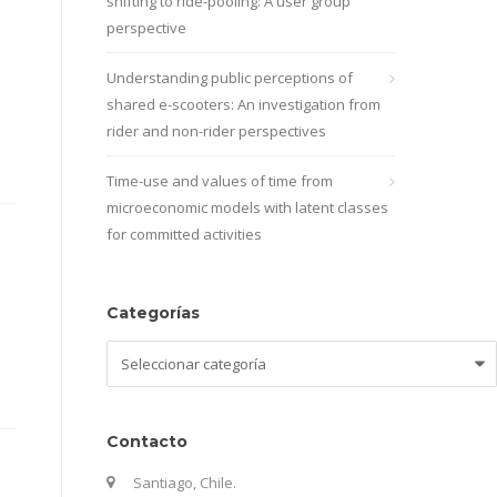
shifting to ride-pooling: A user group
perspective
Understanding public perceptions of
shared e-scooters: An investigation from
rider and non-rider perspectives
Time-use and values of time from
microeconomic models with latent classes
for committed activities
Categorías
Categorías
Contacto
Santiago, Chile.