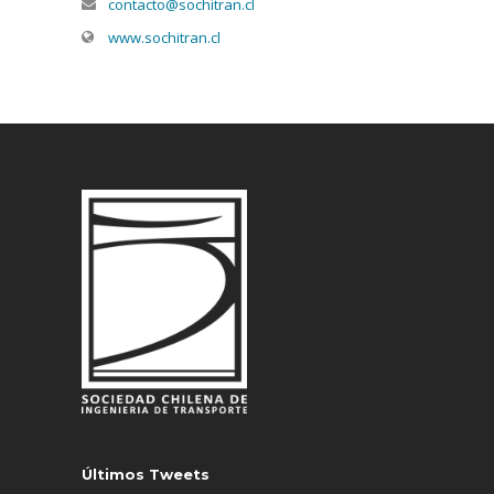
contacto@sochitran.cl
www.sochitran.cl
Últimos Tweets