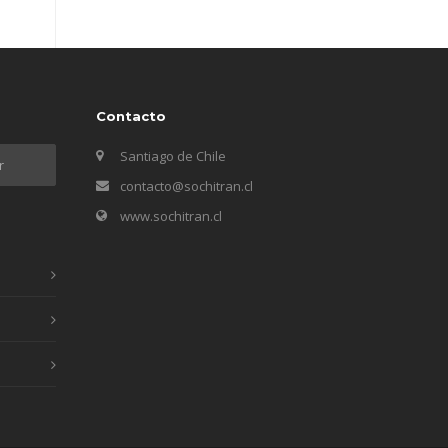
Contacto
Santiago de Chile
contacto@sochitran.cl
www.sochitran.cl