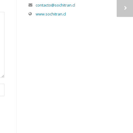
contacto@sochitran.cl
www.sochitran.cl