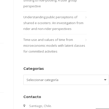
shifting to ride-pooling: A user group
perspective
Understanding public perceptions of
shared e-scooters: An investigation from
rider and non-rider perspectives
Time-use and values of time from
microeconomic models with latent classes
for committed activities
Categorías
Categorías
Contacto
Santiago, Chile.