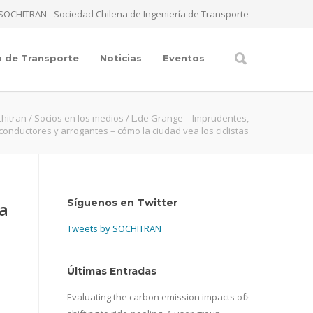
SOCHITRAN - Sociedad Chilena de Ingeniería de Transporte
a de Transporte
Noticias
Eventos
hitran
/
Socios en los medios
/
L.de Grange – Imprudentes,
conductores y arrogantes – cómo la ciudad vea los ciclistas
Síguenos en Twitter
a
Tweets by SOCHITRAN
Últimas Entradas
Evaluating the carbon emission impacts of