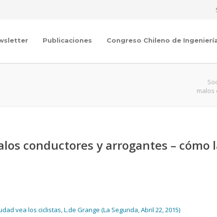
wsletter
Publicaciones
Congreso Chileno de Ingenierí
Soc
malos 
los conductores y arrogantes – cómo l
ad vea los ciclistas, L.de Grange (La Segunda, Abril 22, 2015)