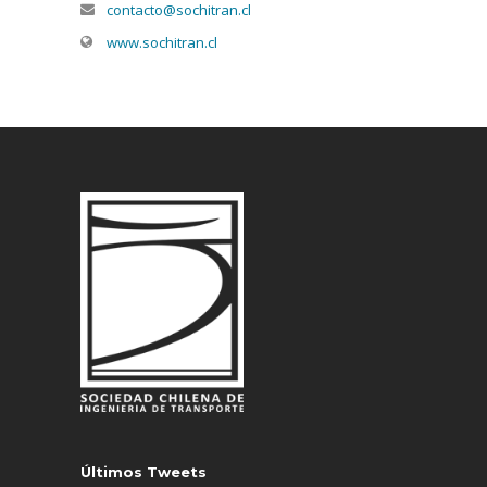
contacto@sochitran.cl
www.sochitran.cl
Últimos Tweets