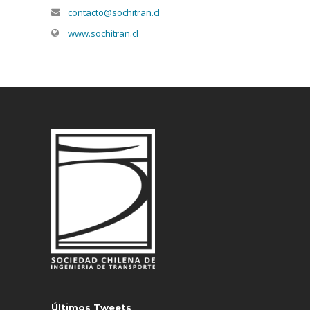
contacto@sochitran.cl
www.sochitran.cl
Últimos Tweets