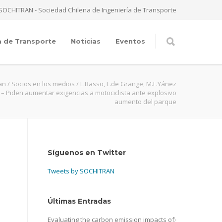
SOCHITRAN - Sociedad Chilena de Ingeniería de Transporte
a de Transporte
Noticias
Eventos
an
/
Socios en los medios
/
L.Basso, L.de Grange, M.F.Yáñez
– Piden aumentar exigencias a motociclista ante explosivo
aumento del parque
Síguenos en Twitter
Tweets by SOCHITRAN
Últimas Entradas
Evaluating the carbon emission impacts of