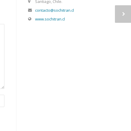
Santiago, Chile.
contacto@sochitran.cl
www.sochitran.cl