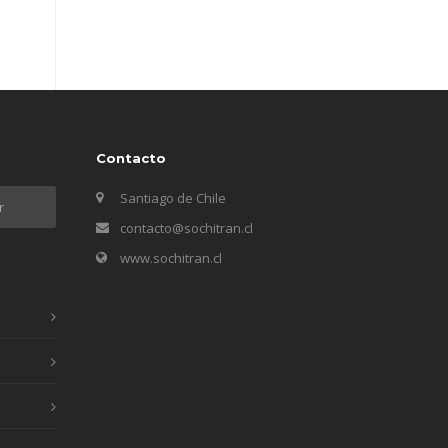
Contacto
Santiago de Chile
contacto@sochitran.cl
www.sochitran.cl