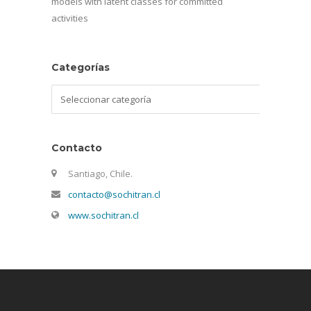
models with latent classes for committed
activities
Categorías
Categorías
Contacto
Santiago, Chile.
contacto@sochitran.cl
www.sochitran.cl