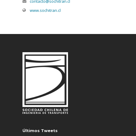
contacto@sochitran.cl
www.sochitran.cl
Últimos Tweets