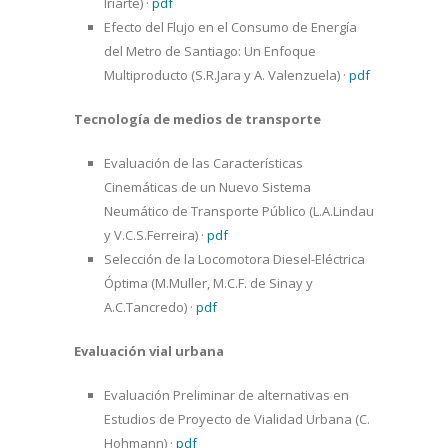
Iriarte)
·
pdf
Efecto del Flujo en el Consumo de Energía
del Metro de Santiago: Un Enfoque
Multiproducto (S.R.Jara y A. Valenzuela)
·
pdf
Tecnología de medios de transporte
Evaluación de las Características
Cinemáticas de un Nuevo Sistema
Neumático de Transporte Público (L.A.Lindau
y V.C.S.Ferreira)
·
pdf
Selección de la Locomotora Diesel-Eléctrica
Óptima (M.Muller, M.C.F. de Sinay y
A.C.Tancredo)
·
pdf
Evaluación vial urbana
Evaluación Preliminar de alternativas en
Estudios de Proyecto de Vialidad Urbana (C.
Hohmann)
·
pdf