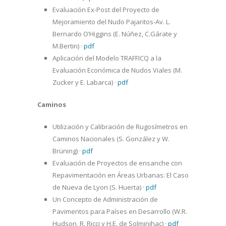
Evaluación Ex-Post del Proyecto de
Mejoramiento del Nudo Pajaritos-Av. L.
Bernardo O’Higgins (E. Núñez, C.Gárate y
M.Bertin)
·
pdf
Aplicación del Modelo TRAFFICQ a la
Evaluación Económica de Nudos Viales (M.
Zucker y E. Labarca)
·
pdf
Caminos
Utilización y Calibración de Rugosímetros en
Caminos Nacionales (S. González y W.
Brüning)
·
pdf
Evaluación de Proyectos de ensanche con
Repavimentación en Áreas Urbanas: El Caso
de Nueva de Lyon (S. Huerta)
·
pdf
Un Concepto de Administración de
Pavimentos para Países en Desarrollo (W.R.
Hudson, R. Ricci y H.E. de Solminihac)
·
pdf