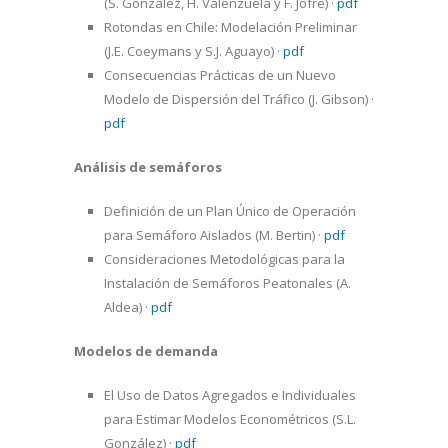
(S. González, H. Valenzuela y F. Jofré)
·
pdf
Rotondas en Chile: Modelación Preliminar
(J.E. Coeymans y S.J. Aguayo)
·
pdf
Consecuencias Prácticas de un Nuevo
Modelo de Dispersión del Tráfico (J. Gibson)
·
pdf
Análisis de semáforos
Definición de un Plan Único de Operación
para Semáforo Aislados (M. Bertin)
·
pdf
Consideraciones Metodológicas para la
Instalación de Semáforos Peatonales (A.
Aldea)
·
pdf
Modelos de demanda
El Uso de Datos Agregados e Individuales
para Estimar Modelos Econométricos (S.L.
González)
·
pdf