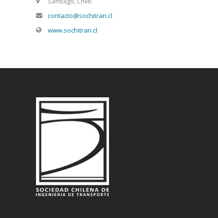
Santiago, Chile.
contacto@sochitran.cl
www.sochitran.cl