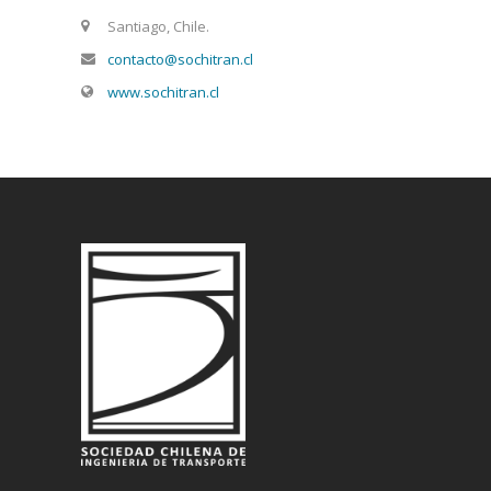
Santiago, Chile.
contacto@sochitran.cl
www.sochitran.cl