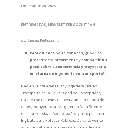
DICIEMBRE 26, 2025
ENTREVISTAS
,
NEWSLETTER SOCHITRAN
por Camila Balbontin
T.
Para quienes no te conocen, ¿Podrías
presentarte brevemente y compartir un
poco sobre tu experiencia y trayectoria
en el área de ingeniería en transporte?
Nací en Punta Arenas, soy Ingeniera Civil en
Transporte de la Universidad de Concepción y
cuento con estudios de postgrado en ciencia de
datos, incluyendo un Magíster en Data Science
en la Universidad Adolfo Ibañez y un diploma en
Big Data para Políticas Públicas. Durante veinte
años he trabajado en más de 20 ciudades a lo