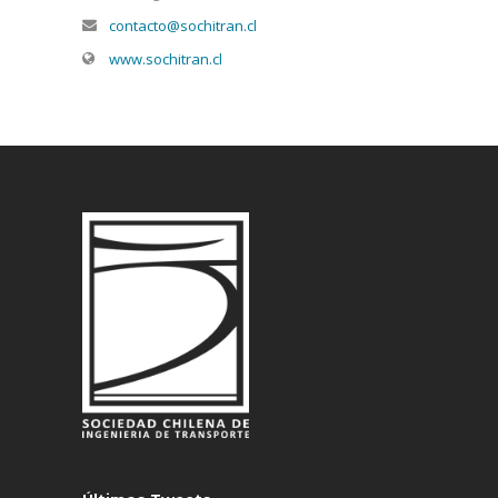
contacto@sochitran.cl
www.sochitran.cl