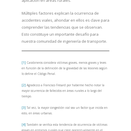
aplicación en áreas rurales.
Múltiples factores explican la ocurrencia de
accidentes viales, ahondar en ellos es clave para
comprender las tendencias que se observan.
Esto constituye un importante desafío para
nuestra comunidad de ingeniería de transporte.
[1]
Carabineros considera víctimas graves, menos graves y leves
en función de la definición de la gravedad de las lesiones según
lo define el Código Penal.
[2]
Agradezco a Francisco Fresard por haberme hecho notar la
mayor ocurrencia de fallecidos en áreas rurales a lo largo del
tiempo.
[3]
Tal vez, la mayor congestión vial sea un factor que incida en
esto, en áreas urbanas.
[4]
También se verifica esta tendencia de ocurrencia de víctimas
graves en entornos rurales que crece porcentualmente en el