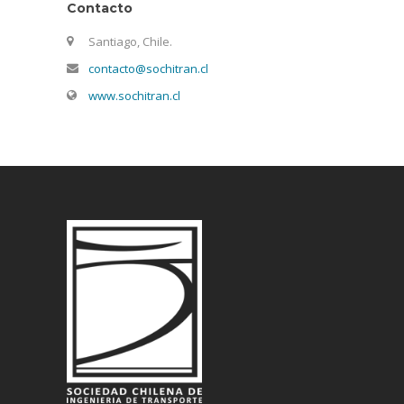
Contacto
Santiago, Chile.
contacto@sochitran.cl
www.sochitran.cl