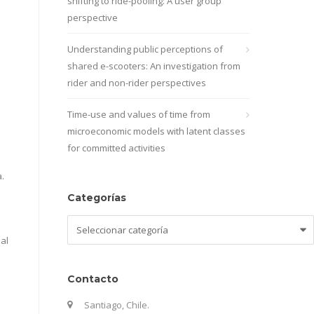
shifting to ride-pooling: A user group
perspective
Understanding public perceptions of
shared e-scooters: An investigation from
rider and non-rider perspectives
Time-use and values of time from
microeconomic models with latent classes
.
for committed activities
.
Categorías
Categorías
al
Contacto
Santiago, Chile.