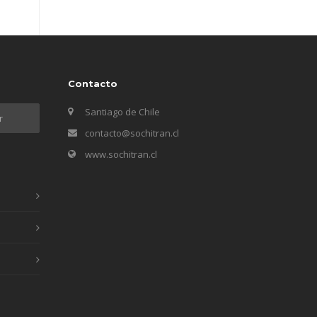
Contacto
Santiago de Chile
contacto@sochitran.cl
www.sochitran.cl