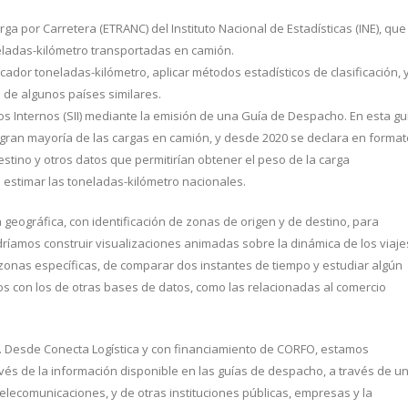
ga por Carretera (ETRANC) del Instituto Nacional de Estadísticas (INE), que
neladas-kilómetro transportadas en camión.
cador toneladas-kilómetro, aplicar métodos estadísticos de clasificación, 
l de algunos países similares.
tos Internos (SII) mediante la emisión de una Guía de Despacho. En esta gu
 gran mayoría de las cargas en camión, y desde 2020 se declara en format
destino y otros datos que permitirían obtener el peso de la carga
ía estimar las toneladas-kilómetro nacionales.
 geográfica, con identificación de zonas de origen y de destino, para
dríamos construir visualizaciones animadas sobre la dinámica de los viaje
zonas específicas, de comparar dos instantes de tiempo y estudiar algún
s con los de otras bases de datos, como las relacionadas al comercio
 Desde Conecta Logística y con financiamiento de CORFO, estamos
avés de la información disponible en las guías de despacho, a través de u
elecomunicaciones, y de otras instituciones públicas, empresas y la