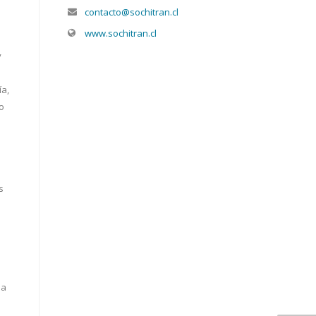
contacto@sochitran.cl
www.sochitran.cl
y
ía,
o
s
na