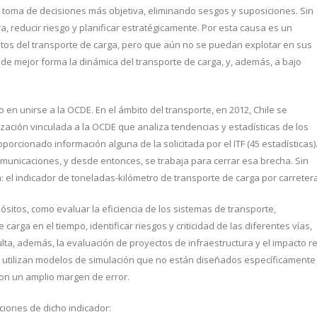
 toma de decisiones más objetiva, eliminando sesgos y suposiciones. Sin
a, reducir riesgo y planificar estratégicamente. Por esta causa es un
atos del transporte de carga, pero que aún no se puedan explotar en sus
 de mejor forma la dinámica del transporte de carga, y, además, a bajo
o en unirse a la OCDE. En el ámbito del transporte, en 2012, Chile se
nización vinculada a la OCDE que analiza tendencias y estadísticas de los
orcionado información alguna de la solicitada por el ITF (45 estadísticas)
municaciones, y desde entonces, se trabaja para cerrar esa brecha. Sin
el indicador de toneladas-kilómetro de transporte de carga por carretera
ósitos, como evaluar la eficiencia de los sistemas de transporte,
rga en el tiempo, identificar riesgos y criticidad de las diferentes vías,
lta, además, la evaluación de proyectos de infraestructura y el impacto re
se utilizan modelos de simulación que no están diseñados específicamente
con un amplio margen de error.
ciones de dicho indicador: