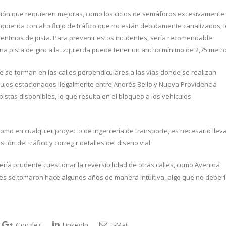
tión que requieren mejoras, como los ciclos de semáforos excesivamente
zquierda con alto flujo de tráfico que no están debidamente canalizados, l
entinos de pista. Para prevenir estos incidentes, sería recomendable
na pista de giro a la izquierda puede tener un ancho mínimo de 2,75 metro
e se forman en las calles perpendiculares a las vías donde se realizan
culos estacionados ilegalmente entre Andrés Bello y Nueva Providencia
pistas disponibles, lo que resulta en el bloqueo a los vehículos
como en cualquier proyecto de ingeniería de transporte, es necesario llev
ión del tráfico y corregir detalles del diseño vial.
ería prudente cuestionar la reversibilidad de otras calles, como Avenida
iones se tomaron hace algunos años de manera intuitiva, algo que no deber
Google+
LinkedIn
E-Mail