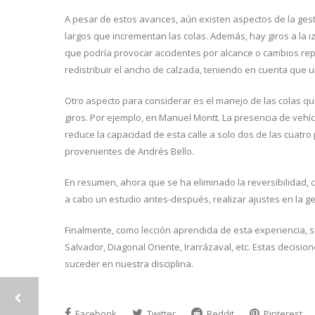
A pesar de estos avances, aún existen aspectos de la ges
largos que incrementan las colas. Además, hay giros a la i
que podría provocar accidentes por alcance o cambios rep
redistribuir el ancho de calzada, teniendo en cuenta que u
Otro aspecto para considerar es el manejo de las colas qu
giros. Por ejemplo, en Manuel Montt. La presencia de vehí
reduce la capacidad de esta calle a solo dos de las cuatro 
provenientes de Andrés Bello.
En resumen, ahora que se ha eliminado la reversibilidad, 
a cabo un estudio antes-después, realizar ajustes en la gest
Finalmente, como lección aprendida de esta experiencia, s
Salvador, Diagonal Oriente, Irarrázaval, etc. Estas decis
suceder en nuestra disciplina.
Facebook
Twitter
Reddit
Pinterest