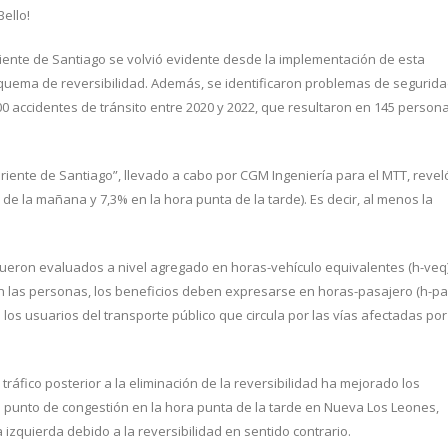
Bello!
oniente de Santiago se volvió evidente desde la implementación de esta
squema de reversibilidad. Además, se identificaron problemas de segurid
 accidentes de tránsito entre 2020 y 2022, que resultaron en 145 person
 Oriente de Santiago”, llevado a cabo por CGM Ingeniería para el MTT, revel
de la mañana y 7,3% en la hora punta de la tarde). Es decir, al menos la
fueron evaluados a nivel agregado en horas-vehículo equivalentes (h-veq)
las personas, los beneficios deben expresarse en horas-pasajero (h-pa
s usuarios del transporte público que circula por las vías afectadas por
ráfico posterior a la eliminación de la reversibilidad ha mejorado los
pal punto de congestión en la hora punta de la tarde en Nueva Los Leones,
a izquierda debido a la reversibilidad en sentido contrario.