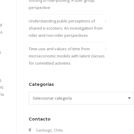
shifting to ride-pooling: A user group
perspective
Understanding public perceptions of
ad
shared e-scooters: An investigation from
as
rider and non-rider perspectives
Time-use and values of time from
ó
microeconomic models with latent classes
for committed activities
,
Categorías
x).
 la
Categorías
Contacto
Santiago, Chile.