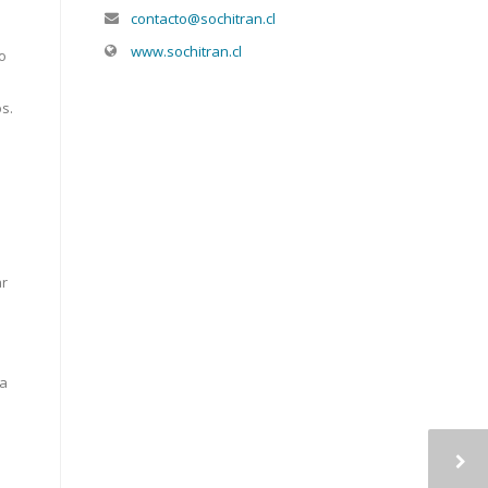
contacto@sochitran.cl
www.sochitran.cl
o
s.
ar
ía