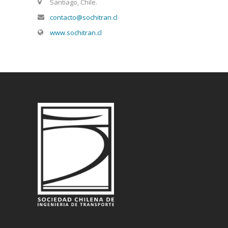
Santiago, Chile.
contacto@sochitran.cl
www.sochitran.cl