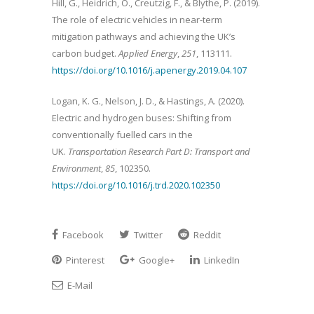
Hill, G., Heidrich, O., Creutzig, F., & Blythe, P. (2019).
The role of electric vehicles in near-term
mitigation pathways and achieving the UK’s
carbon budget.
Applied Energy
,
251
, 113111.
https://doi.org/10.1016/j.apenergy.2019.04.107
Logan, K. G., Nelson, J. D., & Hastings, A. (2020).
Electric and hydrogen buses: Shifting from
conventionally fuelled cars in the
UK.
Transportation Research Part D: Transport and
Environment
,
85
, 102350.
https://doi.org/10.1016/j.trd.2020.102350
Facebook
Twitter
Reddit
Pinterest
Google+
LinkedIn
E-Mail