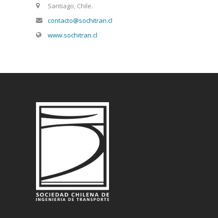
Santiago, Chile.
contacto@sochitran.cl
www.sochitran.cl