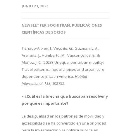
JUNIO 23, 2023
NEWSLETTER SOCHITRAN
,
PUBLICACIONES
CIENTÍFICAS DE SOCIOS
Tiznado-Aitken, I., Vecchio, G., Guzman, L. A.,
Arellana, J., Humberto, M., Vasconcellos, E., &
Muñoz, J. C. (2023). Unequal periurban mobility:
Travel patterns, modal choices and urban core
dependence in Latin America.
Habitat
International
,
133
, 102752.
– ¿Cuál es la brecha que buscaban resolver y
por qué es importante?
La desigualdad en los patrones de movilidad y
accesibilidad se ha convertido en una prioridad
para la investigación y la política pública en