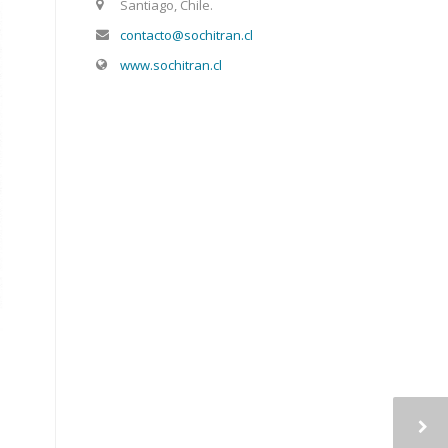
Santiago, Chile.
contacto@sochitran.cl
www.sochitran.cl