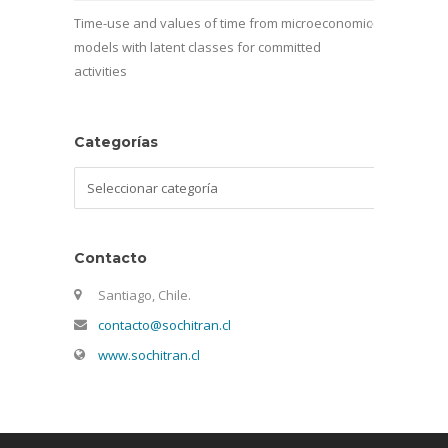
Time-use and values of time from microeconomic
models with latent classes for committed
activities
Categorías
Categorías
Contacto
Santiago, Chile.
contacto@sochitran.cl
www.sochitran.cl