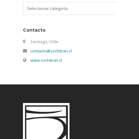
Categorías
Contacto
Santiago, Chile.
contacto@sochitran.cl
www.sochitran.cl