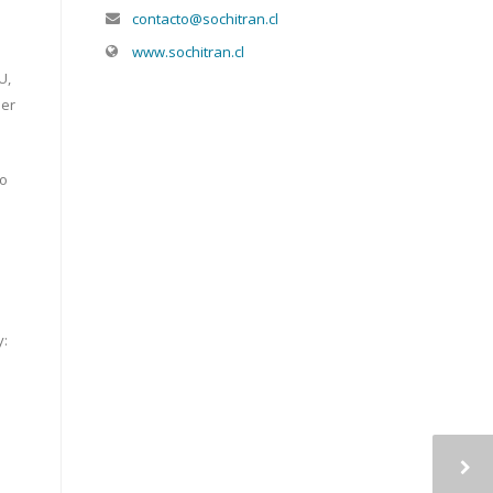
contacto@sochitran.cl
www.sochitran.cl
U,
mer
lo
y: