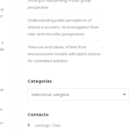
shifting to ride-pooling: A user group
perspective
muy
or
Understanding public perceptions of
shared e-scooters: An investigation from
rider and non-rider perspectives
 a
Time-use and values of time from
rde
microeconomic models with latent classes
for committed activities
Categorías
rar
Categorías
un
Contacto
en
Santiago, Chile.