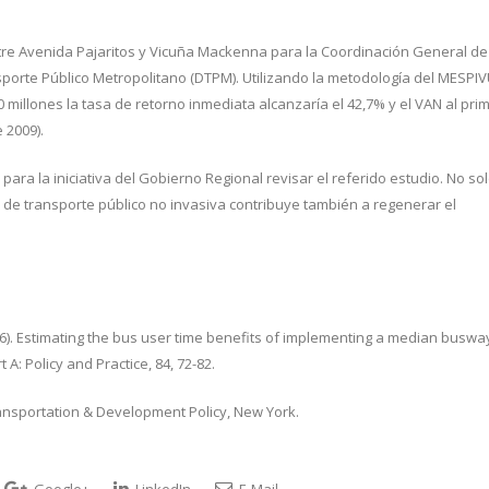
tre Avenida Pajaritos y Vicuña Mackenna para la Coordinación General de
porte Público Metropolitano (DTPM). Utilizando la metodología del MESPIV
 millones la tasa de retorno inmediata alcanzaría el 42,7% y el VAN al pri
 2009).
a la iniciativa del Gobierno Regional revisar el referido estudio. No so
a de transporte público no invasiva contribuye también a regenerar el
(2016). Estimating the bus user time benefits of implementing a median buswa
: Policy and Practice, 84, 72-82.
 Transportation & Development Policy, New York.