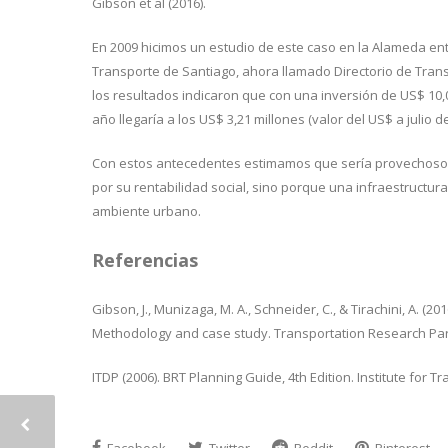
Gibson et al (2016).
En 2009 hicimos un estudio de este caso en la Alameda en
Transporte de Santiago, ahora llamado Directorio de Trans
los resultados indicaron que con una inversión de US$ 10,0
año llegaría a los US$ 3,21 millones (valor del US$ a julio de
Con estos antecedentes estimamos que sería provechoso par
por su rentabilidad social, sino porque una infraestructur
ambiente urbano.
Referencias
Gibson, J., Munizaga, M. A., Schneider, C., & Tirachini, A. 
Methodology and case study. Transportation Research Part A
ITDP (2006). BRT Planning Guide, 4th Edition. Institute for