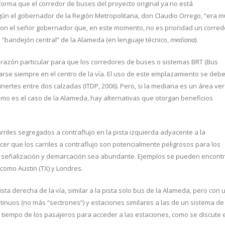
informa que el corredor de buses del proyecto original ya no está
ún el gobernador de la Región Metropolitana, don Claudio Orrego, “era 
con el señor gobernador que, en este momento, no es prioridad un corred
 “bandejón central” de la Alameda (en lenguaje técnico,
mediana
).
razón particular para que los corredores de buses o sistemas BRT (Bus
arse siempre en el centro de la vía. El uso de este emplazamiento se debe
inertes entre dos calzadas (ITDP, 2006). Pero, si la mediana es un área ve
omo es el caso de la Alameda, hay alternativas que otorgan beneficios
rriles segregados a contraflujo en la pista izquierda adyacente a la
r que los carriles a contraflujo son potencialmente peligrosos para los
a señalización y demarcación sea abundante. Ejemplos se pueden encont
 como Austin (TX) y Londres.
sta derecha de la vía, similar a la pista solo bus de la Alameda, pero con 
tinuos (no más “sectrones”) y estaciones similares a las de un sistema de
l tiempo de los pasajeros para acceder a las estaciones, como se discute 