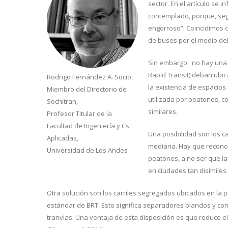
sector. En el artículo se 
contemplado, porque, seg
engorroso”. Coincidimos 
de buses por el medio del
Sin embargo, no hay una 
Rapid Transit) deban ubic
Rodrigo Fernández A. Socio,
la existencia de espacios 
Miembro del Directorio de
utilizada por peatones, c
Sochitran,
similares.
Profesor Titular de la
Facultad de Ingeniería y Cs.
Una posibilidad son los ca
Aplicadas,
mediana. Hay que reconoce
Universidad de Los Andes
peatones, a no ser que l
en ciudades tan disímiles
Otra solución son los carriles segregados ubicados en la pi
estándar de BRT. Esto significa separadores blandos y con
tranvías. Una ventaja de esta disposición es que reduce e