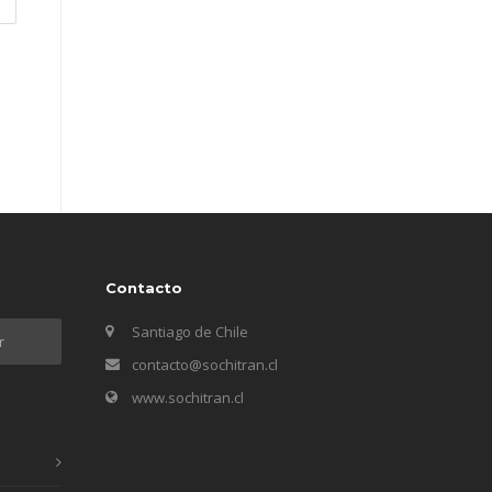
Contacto
Santiago de Chile
contacto@sochitran.cl
www.sochitran.cl