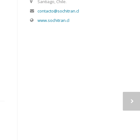
Santiago, Chile.
contacto@sochitran.cl
www.sochitran.cl