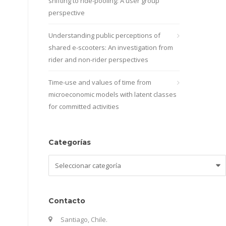
shifting to ride-pooling: A user group
perspective
Understanding public perceptions of
shared e-scooters: An investigation from
rider and non-rider perspectives
Time-use and values of time from
microeconomic models with latent classes
for committed activities
Categorías
Categorías
Contacto
Santiago, Chile.