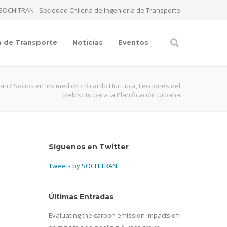
SOCHITRAN - Sociedad Chilena de Ingeniería de Transporte
a de Transporte
Noticias
Eventos
ran
/
Socios en los medios
/
Ricardo Hurtubia, Lecciones del
plebiscito para la Planificación Urbana
Síguenos en Twitter
Tweets by SOCHITRAN
Últimas Entradas
Evaluating the carbon emission impacts of