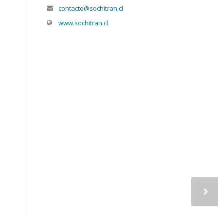
contacto@sochitran.cl
www.sochitran.cl