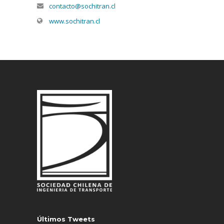
contacto@sochitran.cl
www.sochitran.cl
Últimos Tweets