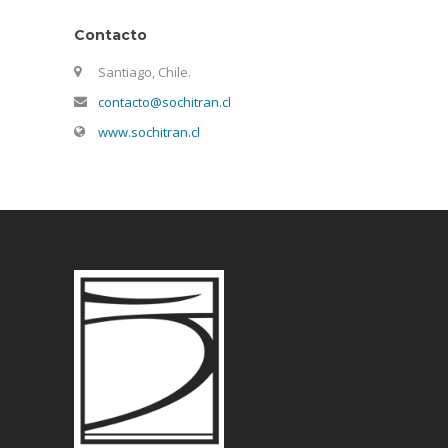
Contacto
Santiago, Chile.
contacto@sochitran.cl
www.sochitran.cl