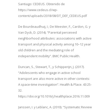
Santiago: CEDEUS. Obtenido de
https://www.cedeus.cl/wp-
content/uploads/2018/08/DT_DEF_CEDEUS.pdf
De Bourdeaudhuij, I.; De Meester, F., Cardon, G. y
Van Dyck, D. (2014). “Parental perceived
neighborhood attributes: associations with active
transport and physical activity among 10–12 year
old children and the mediating role of
independent mobility”. BMC Public Health.
Duncan, S., Stewart, T., y Schipperijn, J. (2017).
“Adolescents who engage in active school
transport are also more active in other contexts:
A space-time investigation”. Health & Place. 43:25-
32.
https://doi.org/10.1016/j.healthplace.2016.11.009
Janssen, I. y Leblanc, A. (2010). “Systematic Review