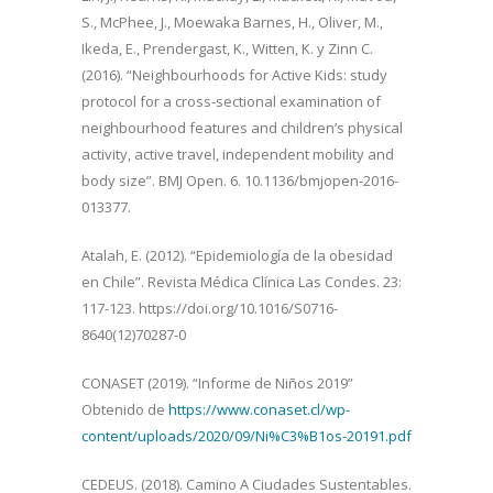
S., McPhee, J., Moewaka Barnes, H., Oliver, M.,
Ikeda, E., Prendergast, K., Witten, K. y Zinn C.
(2016). “Neighbourhoods for Active Kids: study
protocol for a cross-sectional examination of
neighbourhood features and children’s physical
activity, active travel, independent mobility and
body size”. BMJ Open. 6. 10.1136/bmjopen-2016-
013377.
Atalah, E. (2012). “Epidemiología de la obesidad
en Chile”. Revista Médica Clínica Las Condes. 23:
117-123. https://doi.org/10.1016/S0716-
8640(12)70287-0
CONASET (2019). “Informe de Niños 2019”
Obtenido de
https://www.conaset.cl/wp-
content/uploads/2020/09/Ni%C3%B1os-20191.pdf
CEDEUS. (2018). Camino A Ciudades Sustentables.