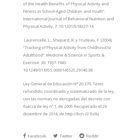
of the Health Benefits of Physical Activity and
Fitness in School-Aged Children and Youth”.
International Journal of Behavioral Nutrition and
Physical Activity. 7. 10.1201/b18227-14
Laurencelle, L., Shepard, R. y Trudeau, F. (2004).
“Tracking of Physical Activity from Childhood to
Adulthood”. Medicine & Science in Sports &
Exercise. 36: 1937-1943.
10.1249/01.MSS.0000145525.29140.3B
Ley General de Educación N° 20.370. Texto
refundido, coordinado y sistematizado de la ley,
con las normas no derogadas del decreto con
fuerza de ley nº 1, de 2005 Recuperado el 20
diciembre de 2014, de http://bcn.cl/1lz6u
Facebook
Twitter
Reddit