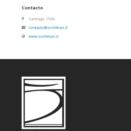
Contacto
Santiago, Chile.
contacto@sochitran.cl
www.sochitran.cl